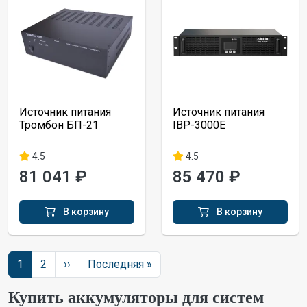
Источник питания
Источник питания
Тромбон БП-21
IBP-3000E
4.5
4.5
81 041 ₽
85 470 ₽
В корзину
В корзину
Нумерация страниц
Следующая страница
Последняя страница
1
2
››
Последняя »
Купить аккумуляторы для систем