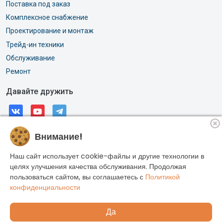
Поставка под заказ
Комплексное снабжение
Проектирование и монтаж
Трейд-ин техники
Обслуживание
Ремонт
Давайте дружить
Внимание!
© 2026, АО «РОССИ». Все права защищены.
Адрес: г. Москва, Горлов тупик, дом 11А
Наш сайт использует cookie-файлы и другие технологии в
ИНН: 7704033887
целях улучшения качества обслуживания. Продолжая
пользоваться сайтом, вы соглашаетесь с
Политикой
ОГРН: 1027700573922
конфиденциальности
Да