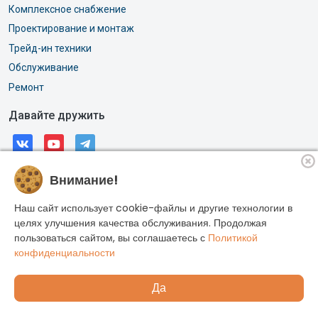
Комплексное снабжение
Проектирование и монтаж
Трейд-ин техники
Обслуживание
Ремонт
Давайте дружить
Внимание!
© 2026, АО «РОССИ». Все права защищены.
Адрес: г. Москва, Горлов тупик, дом 11А
Наш сайт использует cookie-файлы и другие технологии в
ИНН: 7704033887
целях улучшения качества обслуживания. Продолжая
пользоваться сайтом, вы соглашаетесь с
Политикой
ОГРН: 1027700573922
конфиденциальности
Да
Избранное
Корзина
Войти
Каталог