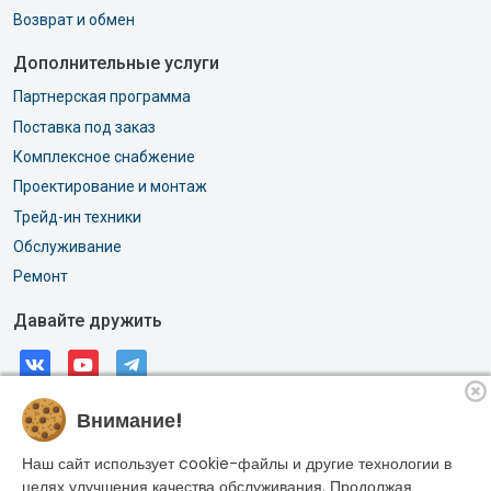
Возврат и обмен
Дополнительные услуги
Партнерская программа
Поставка под заказ
Комплексное снабжение
Проектирование и монтаж
Трейд-ин техники
Обслуживание
Ремонт
Давайте дружить
Внимание!
© 2026, АО «РОССИ». Все права защищены.
Адрес: г. Москва, Горлов тупик, дом 11А
Наш сайт использует cookie-файлы и другие технологии в
ИНН: 7704033887
целях улучшения качества обслуживания. Продолжая