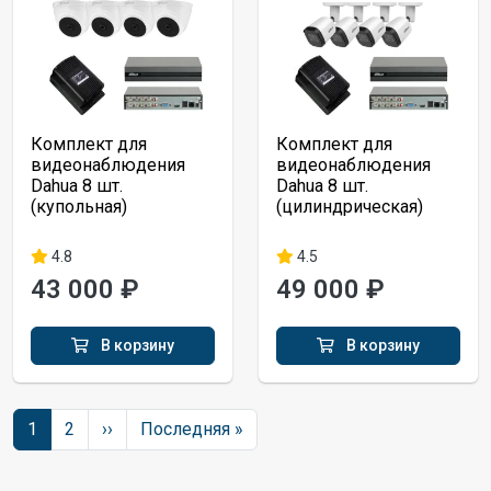
Комплект для
Комплект для
видеонаблюдения
видеонаблюдения
Dahua 8 шт.
Dahua 8 шт.
(купольная)
(цилиндрическая)
4.8
4.5
43 000 ₽
49 000 ₽
В корзину
В корзину
Нумерация страниц
Следующая страница
Последняя страница
1
2
››
Последняя »