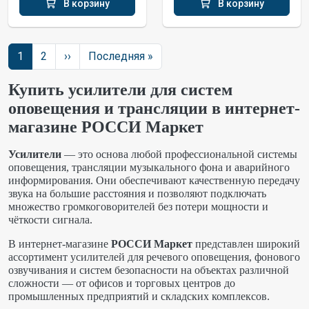
В корзину
В корзину
Нумерация страниц
Следующая страница
Последняя страница
1
2
››
Последняя »
Купить усилители для систем
оповещения и трансляции в интернет-
магазине РОССИ Маркет
Усилители
— это основа любой профессиональной системы
оповещения, трансляции музыкального фона и аварийного
информирования. Они обеспечивают качественную передачу
звука на большие расстояния и позволяют подключать
множество громкоговорителей без потери мощности и
чёткости сигнала.
В интернет-магазине
РОССИ Маркет
представлен широкий
ассортимент усилителей для речевого оповещения, фонового
озвучивания и систем безопасности на объектах различной
сложности — от офисов и торговых центров до
промышленных предприятий и складских комплексов.