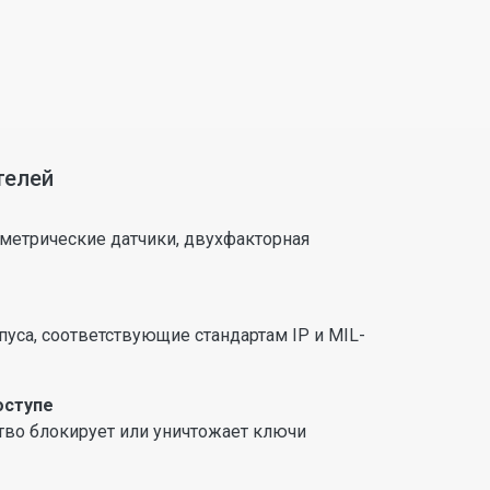
телей
ометрические датчики, двухфакторная
уса, соответствующие стандартам IP и MIL-
оступе
тво блокирует или уничтожает ключи