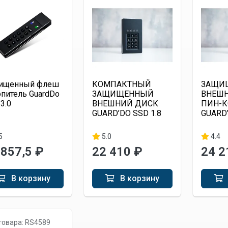
ищенный флеш
КОМПАКТНЫЙ
ЗАЩИ
опитель GuardDo
ЗАЩИЩЕННЫЙ
ВНЕШН
3.0
ВНЕШНИЙ ДИСК
ПИН-
GUARD’DO SSD 1.8
GUARD’
5
5.0
4.4
 857,5 ₽
22 410 ₽
24 2
В корзину
В корзину
товара: RS4589