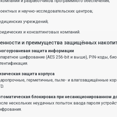
-компаний и разработчиков программного обеспечения;
оектных и научно-исследовательских центров;
едицинских учреждений;
ридических и консалтинговых компаний.
енности и преимущества защищённых накопи
ногоуровневая защита информации
паратное шифрование (AES 256-bit и выше), PIN-коды, би
тентификация.
изическая защита корпуса
аропрочные, герметичные, пыле- и влагозащищённые корп
D.
втоматическая блокировка при несанкционированном д
сле нескольких неудачных попыток ввода пароля устройс
ифрования.