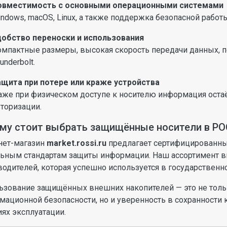
овместимость с основными операционными системами
ndows, macOS, Linux, а также поддержка безопасной работ
добство переноски и использования
мпактные размеры, высокая скорость передачи данных, п
underbolt.
ащита при потере или краже устройства
же при физическом доступе к носителю информация остаёт
торизации.
му стоит выбрать защищённые носители в Р
нет-магазин
market.rossi.ru
предлагает сертифицированны
льным стандартам защиты информации. Наш ассортимент 
одителей, которая успешно используется в государственн
ьзование защищённых внешних накопителей — это не толь
мационной безопасности, но и уверенность в сохранност
ях эксплуатации.