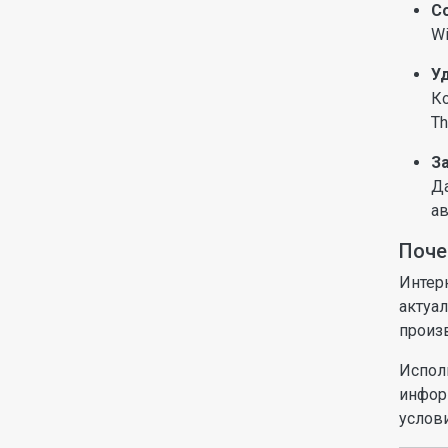
С
Wi
У
Ко
Th
З
Да
ав
Поче
Интер
актуа
произв
Испол
инфор
услови