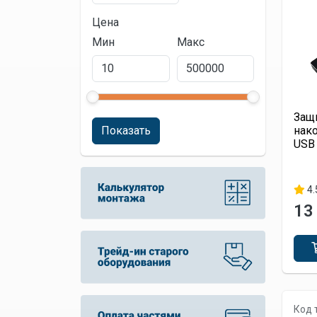
Цена
Мин
Макс
Защ
нак
Показать
USB 
4.
13
Код 