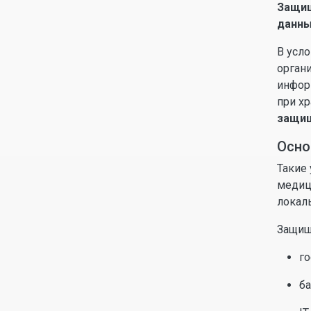
Защищ
данн
В усл
орган
инфор
при х
защищ
Осно
Такие
медиц
локаль
Защищ
г
ба