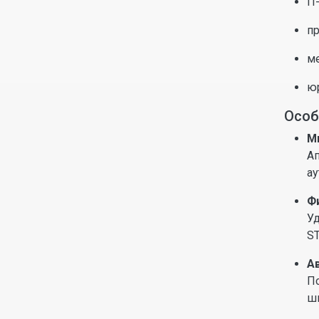
IT
пр
м
ю
Особ
М
Ап
ау
Ф
Уд
ST
А
По
ш