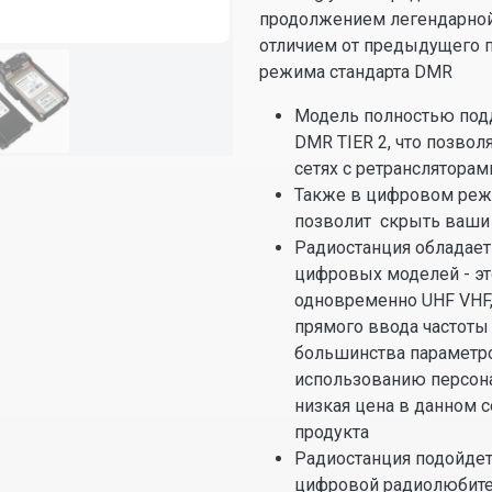
продолжением легендарной
отличием от предыдущего п
режима стандарта DMR
Модель полностью под
DMR TIER 2, что позво
сетях с ретрансляторам
Также в цифровом реж
позволит скрыть ваши
Радиостанция обладае
цифровых моделей - эт
одновременно UHF VHF,
прямого ввода частоты
большинства параметро
использованию персона
низкая цена в данном 
продукта
Радиостанция подойдет
цифровой радиолюбител