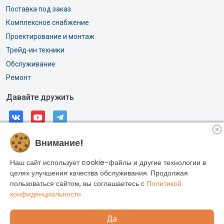
Поставка под заказ
Комплексное снабжение
Проектирование и монтаж
Трейд-ин техники
Обслуживание
Ремонт
Давайте дружить
Внимание!
© 2026, АО «РОССИ». Все права защищены.
Адрес: г. Москва, Горлов тупик, дом 11А
Наш сайт использует cookie-файлы и другие технологии в
ИНН: 7704033887
целях улучшения качества обслуживания. Продолжая
пользоваться сайтом, вы соглашаетесь с
Политикой
ОГРН: 1027700573922
конфиденциальности
Да