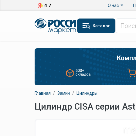
Перейти к основному содержанию
Верхнее меню
4.7
О нас
П
Каталог
Главная
Замки
Цилиндры
Цилиндр CISA серии Ast